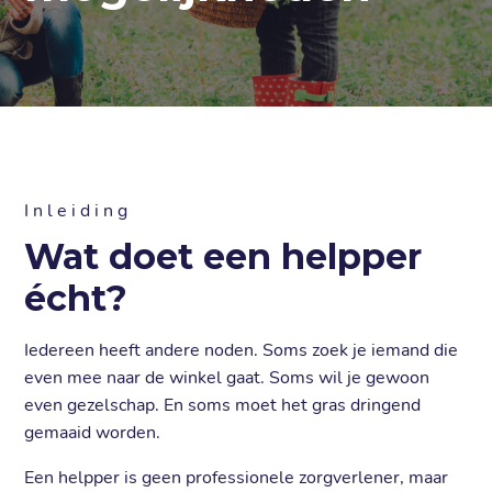
n
T
g
l
e
c
h
l
r
e
f
o
O
e
H
l
p
e
Over Helpper
Contact
Inleiding
Wat doet een helpper
écht?
Iedereen heeft andere noden. Soms zoek je iemand die
even mee naar de winkel gaat. Soms wil je gewoon
even gezelschap. En soms moet het gras dringend
gemaaid worden.
Een helpper is geen professionele zorgverlener, maar