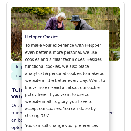
Helpper Cookies
To make your experience with Helpper
even better & more personal, we use
cookies and similar techniques. Besides
functional cookies, we also place
Hulp vinden
Ouderenzorg
Mantelzorg
analytical & personal cookies to make our
Informatief artikel
website a little better every day. Want to
know more? Read all about our cookie
Tuinhulp gezocht voor ouderen:
policy here. If you want to use our
vergelijk de 3 beste opties
website in all its glory, you have to
Ontdek de drie meest gekozen opties voor
accept our cookies. You can do so by
tuinhulp bij ouderen en vergelijk prijs, flexibiliteit
clicking 'OK'
en betrouwbaarheid. Zo kies je eenvoudig de
You can still change your preferences
oplossing die het best past bij je situatie .