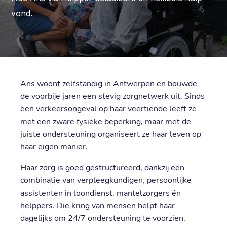
vond.
n
T
g
l
e
c
h
l
r
e
f
o
O
e
H
l
p
e
Over Helpper
Contact
Ans woont zelfstandig in Antwerpen en bouwde
de voorbije jaren een stevig zorgnetwerk uit. Sinds
een verkeersongeval op haar veertiende leeft ze
met een zware fysieke beperking, maar met de
juiste ondersteuning organiseert ze haar leven op
haar eigen manier.
Haar zorg is goed gestructureerd, dankzij een
combinatie van verpleegkundigen, persoonlijke
assistenten in loondienst, mantelzorgers én
helppers. Die kring van mensen helpt haar
dagelijks om 24/7 ondersteuning te voorzien.