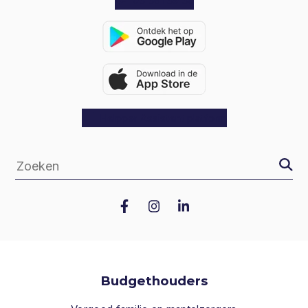
03 361 39 30
Helpper Assistent platform
Zoeke
Zoeken
indien
Budgethouders