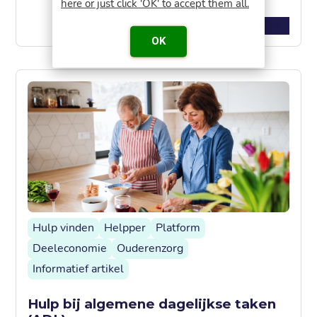
here or just click 'OK' to accept them all.
Lees meer
OK
Hulp vinden
Helpper
Platform
Deeleconomie
Ouderenzorg
Informatief artikel
Hulp bij algemene dagelijkse taken