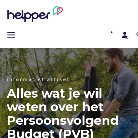
SKIP
TO
CONTENT
Toggle
Menu
Budgethouders
informatief artikel
Mantelzorgers
Alles wat je wil
Ouderen
weten over het
Persoonsvolgend
Hulp bieden
Budget (PVB)
Kenniscentrum